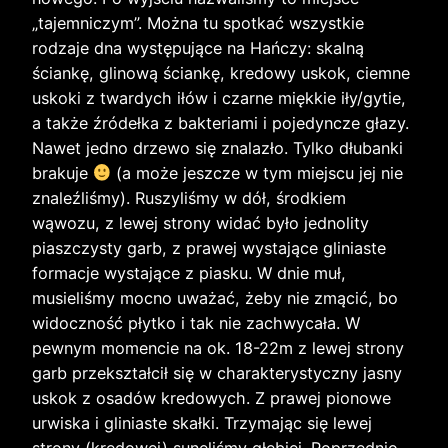
„tajemniczym”. Można tu spotkać wszystkie
rodzaje dna występujące na Hańczy: skalną
ściankę, glinową ściankę, kredowy uskok, ciemne
uskoki z twardych iłów i czarne miękkie iły/gytie,
a także źródełka z bakteriami i pojedyncze głazy.
Nawet jedno drzewo się znal
azło. Tylko dłubanki
brakuje
(a może jeszcze w tym miejscu jej nie
znaleźliśmy). Ruszyliśmy w dół, środkiem
wąwozu, z lewej strony widać było jednolity
piaszczysty garb, z prawej wystające gliniaste
formacje wystające z piasku. W dnie muł,
musieliśmy mocno uważać, żeby nie zmącić, bo
widoczność płytko i tak nie zachwycała. W
pewnym momencie na ok. 18-22m z lewej strony
garb przekształcił się w charakterystyczny jasny
uskok z osadów kredowych. Z prawej pionowe
urwiska i gliniaste skałki. Trzymając się lewej