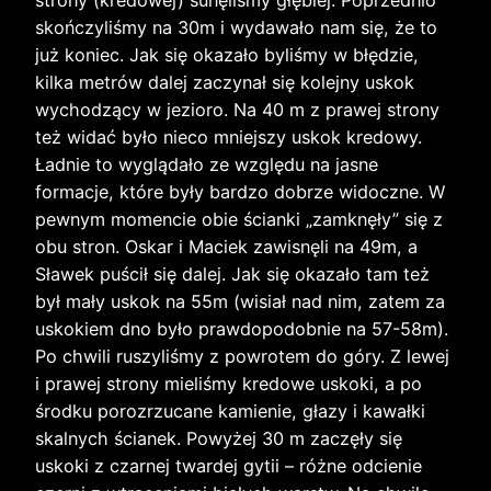
strony (kredowej) sunęliśmy głębiej. Poprzednio
skończyliśmy na 30m i wydawało nam się, że to
już koniec. Jak się okazało byliśmy w błędzie,
kilka metrów dalej zaczynał się kolejny uskok
wychodzący w jezioro. Na 40 m z prawej strony
też widać było nieco mniejszy uskok kredowy.
Ładnie to wyglądało ze względu na jasne
formacje, które były bardzo dobrze widoczne. W
pewnym momencie obie ścianki „zamknęły” się z
obu stron. Oskar i Maciek zawisnęli na 49m, a
Sławek puścił się dalej. Jak się okazało tam też
był mały uskok na 55m (wisiał nad nim, zatem za
uskokiem dno było prawdopodobnie na 57-58m).
Po chwili ruszyliśmy z powrotem do góry. Z lewej
i prawej strony mieliśmy kredowe uskoki, a po
środku porozrzucane kamienie, głazy i kawałki
skalnych ścianek. Powyżej 30 m zaczęły się
uskoki z czarnej twardej gytii – różne odcienie