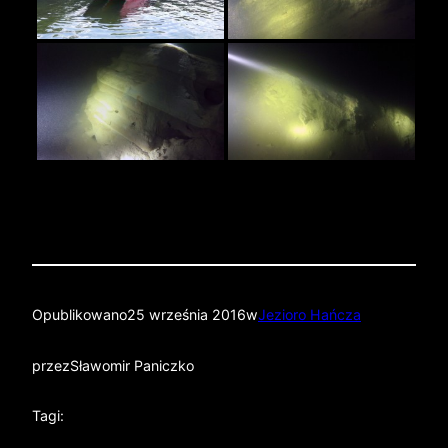
Opublikowano
25 września 2016
w
Jezioro Hańcza
przez
Sławomir Paniczko
Tagi: