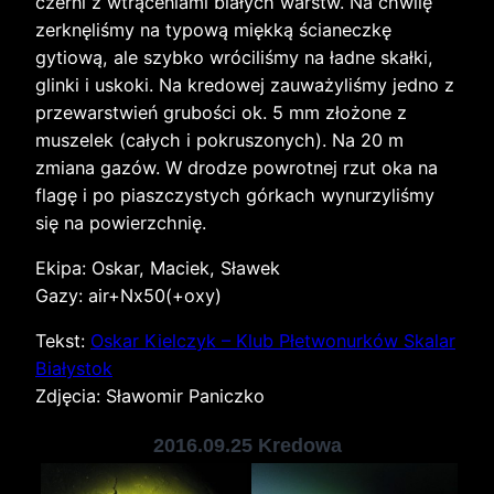
czerni z wtrąceniami białych warstw. Na chwilę
zerknęliśmy na typową miękką ścianeczkę
gytiową, ale szybko wróciliśmy na ładne skałki,
glinki i uskoki. Na kredowej zauważyliśmy jedno z
przewarstwień grubości ok. 5 mm złożone z
muszelek (całych i pokruszonych). Na 20 m
zmiana gazów. W drodze powrotnej rzut oka na
flagę i po piaszczystych górkach wynurzyliśmy
się na powierzchnię.
Ekipa: Oskar, Maciek, Sławek
Gazy: air+Nx50(+oxy)
Tekst:
Oskar Kielczyk – Klub Płetwonurków Skalar
Białystok
Zdjęcia: Sławomir Paniczko
2016.09.25 Kredowa