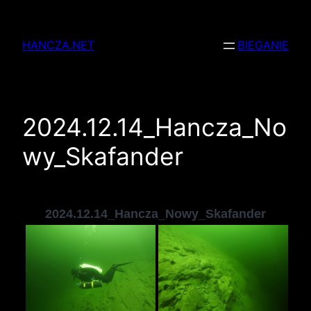
Przejdź
do
HANCZA.NET
BIEGANIE
treści
2024.12.14_Hancza_No
wy_Skafander
2024.12.14_Hancza_Nowy_Skafander