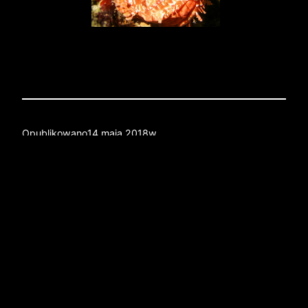
Opublikowano
14 maja 2018
w
przez
Tagi:
HANCZA.NET