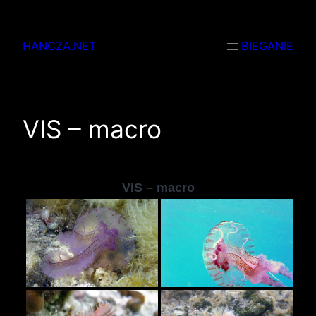
Przejdź
do
HANCZA.NET
BIEGANIE
treści
VIS – macro
VIS – macro