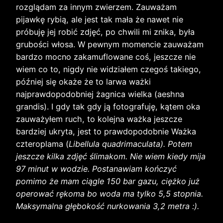
rozglądam za innym zwierzem. Zauważam
pijawkę rybią, ale jest tak mała że nawet nie
próbuję jej robić zdjęć, po chwili mi znika, była
grubości włosa. W pewnym momencie zauważam
bardzo mocno zakamuflowane coś, jeszcze nie
wiem co to, nigdy nie widziałem czegoś takiego,
później się okaże że to larwa ważki
najprawdopodobniej żagnica wielka (aeshna
grandis). I gdy tak gdy ją fotografuję, kątem oka
zauważyłem ruch, to kolejna ważka jeszcze
bardziej ukryta, jest to prawdopodobnie Ważka
czteroplama (
Libellula quadrimaculata). Potem
jeszcze kilka zdjęć ślimakom. Nie wiem kiedy mija
97 minut w wodzie. Postanawiam kończyć
pomimo że mam ciągle 150 bar gazu, ciężko już
operować rękoma bo woda ma tylko 5,5 stopnia.
Maksymalna głębokość nurkowania 3,2 metra :).