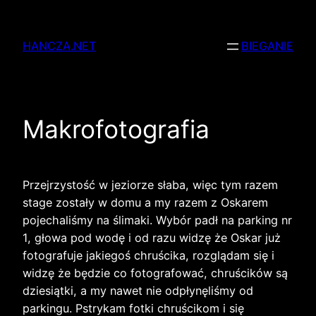
Przejdź
do
HANCZA.NET
BIEGANIE
treści
Makrofotografia
Przejrzystość w jeziorze słaba, więc tym razem
stage zostały w domu a my razem z Oskarem
pojechaliśmy na ślimaki. Wybór padł na parking nr
1, głowa pod wodę i od razu widzę że Oskar już
fotografuje jakiegoś chruścika, rozglądam się i
widzę że będzie co fotografować, chruścików są
dziesiątki, a my nawet nie odpłynęliśmy od
parkingu. Pstrykam fotki chruścikom i się