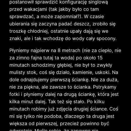
postanowił sprawdzić konfigurację singlową
przed wakacjami (tak jakby było co tam
sprawdzać, a może zapomniał?). W czasie
ubierania się zaczyna padać deszcz, zrobiło się
troszkę chłodniej, ostatnie upały dają się we
znaki, ale i tak wchodzę do wody cały spocony.
Płyniemy najpierw na 8 metrach (nie za ciepło, nie
za zimno fajna tutaj ta woda) po około 15
minutach schodzimy głębiej, nie był to zwykły
mulisty stok, coś się działo, kamienie, uskoki. Na
dole odnajdujemy pierwszą ściankę. Nie za duża,
nie za piękna, ale zawsze to ścianka. Pstrykamy
fotki i płyniemy dalej na drugą ściankę, która jest
kilka minut dalej. Tak też się stało. Po kilku
minutach robimy już zdjęcia drugiej ściance. Coś
mi się tylko nie podoba, dlaczego ta druga jest
większa od pierwszej, przecież powinno być
odwrotnie. Myślę sobie, że zapewne nie