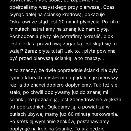
obejrzeliśmy wszystkiego przy pierwszej. Czas
płynąć dalej na ściankę kredową, pokazuje
Oskarowi że stąd jest 20 minut płynięcia. Po kilku
minutach natrafiamy na znaną już nam płytę.
Pochodzenia płyty nie potrafimy określić, blok
jest ciężki a prawdziwą zagadką jest skąd się tu
wziął? Zaraz płyta tutaj? Jak to… płyta powinna
być przed pierwszą ścianką, a to znaczy…
A to znaczy, że dwie poprzednie ścianki nie były
tymi o których myślałem i oglądałem je pierwszy
raz, a do znanej dopiero dopłyniemy. Tak też się
stało, po chwili dopływamy już do znanej mi
ścianki, rozpoznaję ją, jest zdecydowanie większa
od poprzednich. Oglądamy ją, a powietrza w
butlach ubywa, mamy już 60 minutę nurkowania.
Po krótkiej wymianie znaków, postanawiamy
popłynąć na kolejną ściankę. To już będzie