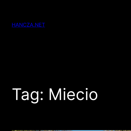
Przejdź
do
treści
HANCZA.NET
Tag:
Miecio