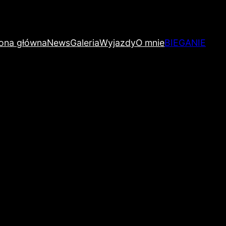
rona główna
News
Galeria
Wyjazdy
O mnie
BIEGANIE