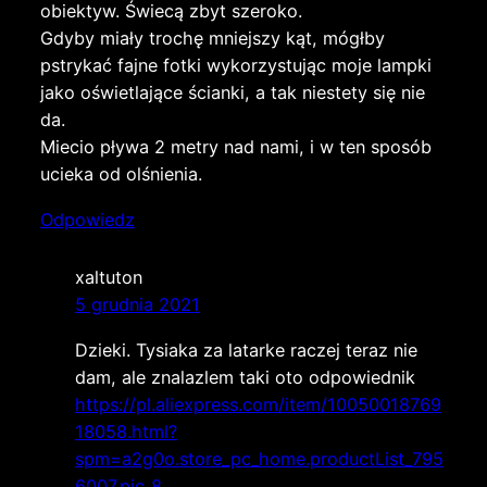
obiektyw. Świecą zbyt szeroko.
Gdyby miały trochę mniejszy kąt, mógłby
pstrykać fajne fotki wykorzystując moje lampki
jako oświetlające ścianki, a tak niestety się nie
da.
Miecio pływa 2 metry nad nami, i w ten sposób
ucieka od olśnienia.
Odpowiedz
xaltuton
5 grudnia 2021
Dzieki. Tysiaka za latarke raczej teraz nie
dam, ale znalazlem taki oto odpowiednik
https://pl.aliexpress.com/item/10050018769
18058.html?
spm=a2g0o.store_pc_home.productList_795
6007.pic_8
.