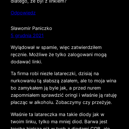
dlatego, ze byl z linkiem?
Odpowiedz
Sławomir Paniczko
5 grudnia 2021
Wylądował w spamie, więc zatwierdziłem
ręcznie. Możliwe że tylko zalogowani mogą
dodawać linki.
Ta firma robi niezłe latareczki, dzisiaj na
nurkowaniu tą słabszą zalałem, ale to moja wina
bo zamykałem ją byle jak, a przed nurem
zapomniałem sprawdzić oringi i właśnie ją ratuję
płacząc w alkoholu. Zobaczymy czy przeżyje.
Właśnie ta latareczka ma takie diody jak w
twoim linku, tylko ma mniej diod. Barwa jest
trochę bielsza niż w tych z diodami COB, ale