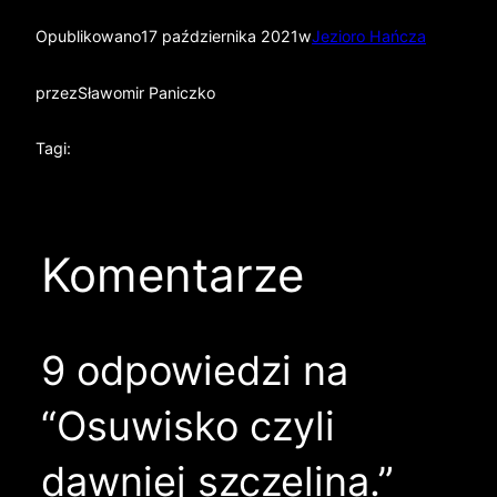
Opublikowano
17 października 2021
w
Jezioro Hańcza
przez
Sławomir Paniczko
Tagi:
Komentarze
9 odpowiedzi na
“Osuwisko czyli
dawniej szczelina.”