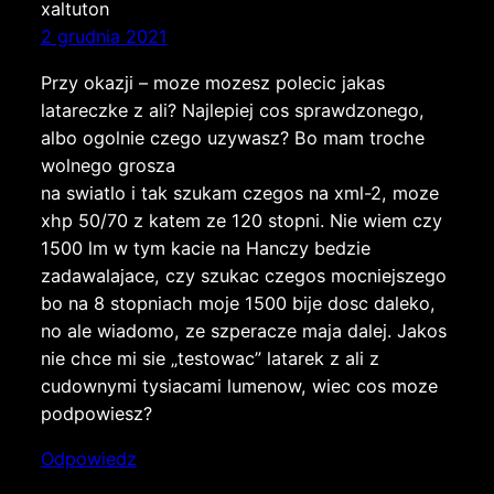
xaltuton
2 grudnia 2021
Przy okazji – moze mozesz polecic jakas
latareczke z ali? Najlepiej cos sprawdzonego,
albo ogolnie czego uzywasz? Bo mam troche
wolnego grosza
na swiatlo i tak szukam czegos na xml-2, moze
xhp 50/70 z katem ze 120 stopni. Nie wiem czy
1500 lm w tym kacie na Hanczy bedzie
zadawalajace, czy szukac czegos mocniejszego
bo na 8 stopniach moje 1500 bije dosc daleko,
no ale wiadomo, ze szperacze maja dalej. Jakos
nie chce mi sie „testowac” latarek z ali z
cudownymi tysiacami lumenow, wiec cos moze
podpowiesz?
Odpowiedz