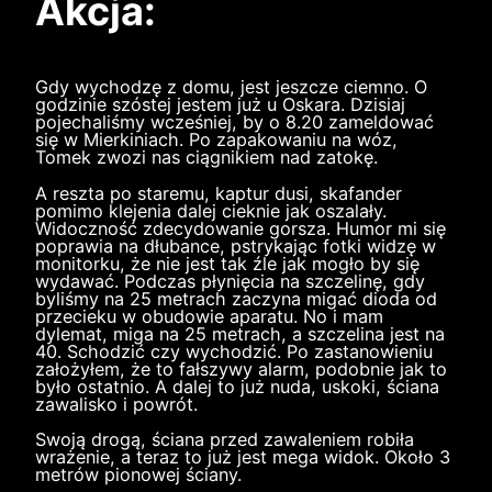
Akcja:
Gdy wychodzę z domu, jest jeszcze ciemno. O
godzinie szóstej jestem już u Oskara. Dzisiaj
pojechaliśmy wcześniej, by o 8.20 zameldować
się w Mierkiniach. Po zapakowaniu na wóz,
Tomek zwozi nas ciągnikiem nad zatokę.
A reszta po staremu, kaptur dusi, skafander
pomimo klejenia dalej cieknie jak oszalały.
Widoczność zdecydowanie gorsza. Humor mi się
poprawia na dłubance, pstrykając fotki widzę w
monitorku, że nie jest tak źle jak mogło by się
wydawać. Podczas płynięcia na szczelinę, gdy
byliśmy na 25 metrach zaczyna migać dioda od
przecieku w obudowie aparatu. No i mam
dylemat, miga na 25 metrach, a szczelina jest na
40. Schodzić czy wychodzić. Po zastanowieniu
założyłem, że to fałszywy alarm, podobnie jak to
było ostatnio. A dalej to już nuda, uskoki, ściana
zawalisko i powrót.
Swoją drogą, ściana przed zawaleniem robiła
wrażenie, a teraz to już jest mega widok. Około 3
metrów pionowej ściany.