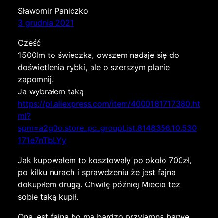
Sławomir Paniczko
3 grudnia 2021
Cześć
1500lm to świeczka, owszem nadaje się do
doświetlenia rybki, ale o szerszym planie
zapomnij.
Ja wybrałem taką
https://pl.aliexpress.com/item/4000181717380.ht
ml?
spm=a2g0o.store_pc_groupList.8148356.10.530
171e7nTbLYy
Jak kupowałem to kosztowały po około 700zł,
po kilku nurach i sprawdzeniu że jest fajna
dokupiłem drugą. Chwilę później Miecio też
sobie taką kupił.
Ona jest fajna bo ma bardzo przyjemną barwę