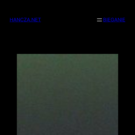
Przejdź
do
HANCZA.NET
BIEGANIE
treści